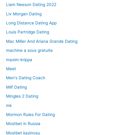
Liam Neeson Dating 2022
Liv Morgan Dating
Long Distance Dating App
Louis Partridge Dating
Mac Miller And Ariana Grande Dating
machine a sous gratuite
maxim-krippa
Meet
Men's Dating Coach
Milf Dating
Mingles 2 Dating
mk
Mormon Rules For Dating
Mostbet in Russia
Mostbet kazinosu