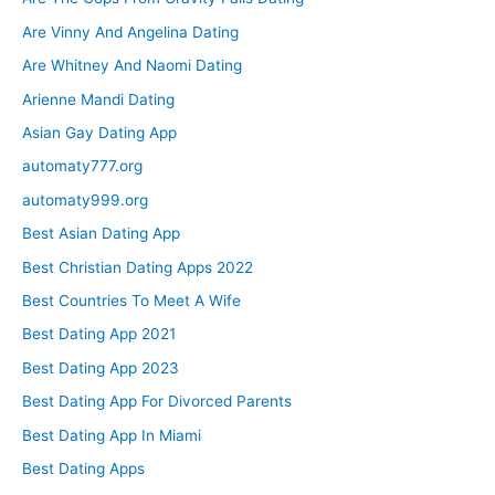
Are Vinny And Angelina Dating
Are Whitney And Naomi Dating
Arienne Mandi Dating
Asian Gay Dating App
automaty777.org
automaty999.org
Best Asian Dating App
Best Christian Dating Apps 2022
Best Countries To Meet A Wife
Best Dating App 2021
Best Dating App 2023
Best Dating App For Divorced Parents
Best Dating App In Miami
Best Dating Apps