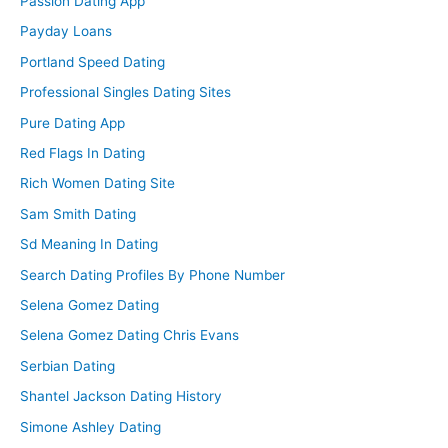
Passion Dating App
Payday Loans
Portland Speed Dating
Professional Singles Dating Sites
Pure Dating App
Red Flags In Dating
Rich Women Dating Site
Sam Smith Dating
Sd Meaning In Dating
Search Dating Profiles By Phone Number
Selena Gomez Dating
Selena Gomez Dating Chris Evans
Serbian Dating
Shantel Jackson Dating History
Simone Ashley Dating