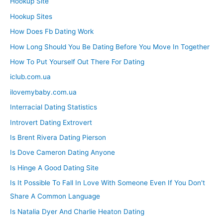
Hookup Site
Hookup Sites
How Does Fb Dating Work
How Long Should You Be Dating Before You Move In Together
How To Put Yourself Out There For Dating
iclub.com.ua
ilovemybaby.com.ua
Interracial Dating Statistics
Introvert Dating Extrovert
Is Brent Rivera Dating Pierson
Is Dove Cameron Dating Anyone
Is Hinge A Good Dating Site
Is It Possible To Fall In Love With Someone Even If You Don't
Share A Common Language
Is Natalia Dyer And Charlie Heaton Dating