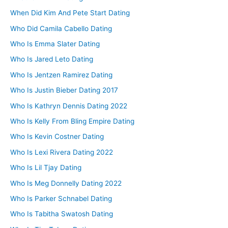
When Did Kim And Pete Start Dating
Who Did Camila Cabello Dating
Who Is Emma Slater Dating
Who Is Jared Leto Dating
Who Is Jentzen Ramirez Dating
Who Is Justin Bieber Dating 2017
Who Is Kathryn Dennis Dating 2022
Who Is Kelly From Bling Empire Dating
Who Is Kevin Costner Dating
Who Is Lexi Rivera Dating 2022
Who Is Lil Tjay Dating
Who Is Meg Donnelly Dating 2022
Who Is Parker Schnabel Dating
Who Is Tabitha Swatosh Dating