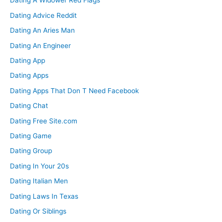
Dating A Widower Red Flags
Dating Advice Reddit
Dating An Aries Man
Dating An Engineer
Dating App
Dating Apps
Dating Apps That Don T Need Facebook
Dating Chat
Dating Free Site.com
Dating Game
Dating Group
Dating In Your 20s
Dating Italian Men
Dating Laws In Texas
Dating Or Siblings