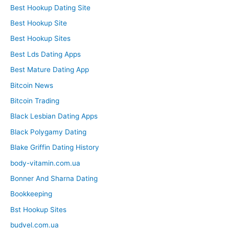
Best Hookup Dating Site
Best Hookup Site
Best Hookup Sites
Best Lds Dating Apps
Best Mature Dating App
Bitcoin News
Bitcoin Trading
Black Lesbian Dating Apps
Black Polygamy Dating
Blake Griffin Dating History
body-vitamin.com.ua
Bonner And Sharna Dating
Bookkeeping
Bst Hookup Sites
budvel.com.ua