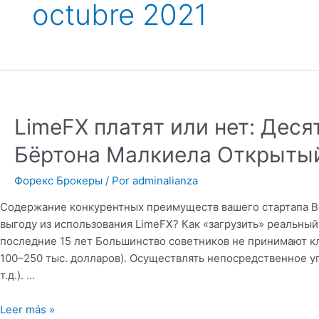
octubre 2021
LimeFX платят или нет: Деся
Бёртона Малкиела Открыты
Форекс Брокеры
/ Por
adminalianza
Содержание конкурентных преимуществ вашего стартапа Be
выгоду из использования LimeFX? Как «загрузить» реальны
последние 15 лет Большинство советников не принимают к
100–250 тыс. долларов). Осуществлять непосредственное у
т.д.). …
Leer más »