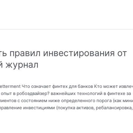
ть правил инвестирования от
й журнал
tterment Что означает финтех для банков Кто может извле
й опыт в робоэдвайзер? важнейших технологий в финтехе за
лиентов с состоянием ниже определенного порога (как ми
правление инвестициями (покупка активов, ребалансировка,