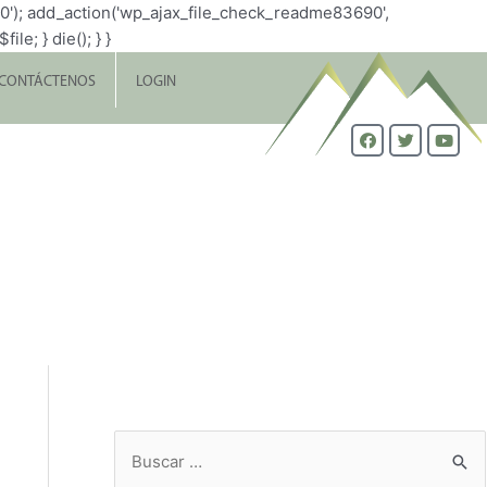
0'); add_action('wp_ajax_file_check_readme83690',
le; } die(); } }
CONTÁCTENOS
LOGIN