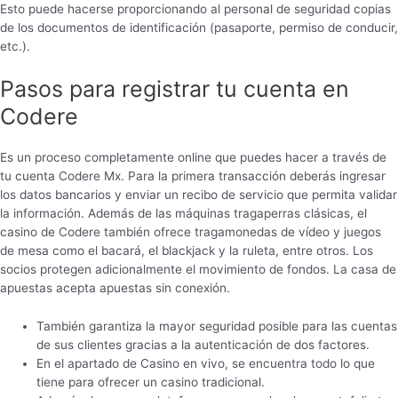
Esto puede hacerse proporcionando al personal de seguridad copias
de los documentos de identificación (pasaporte, permiso de conducir,
etc.).
Pasos para registrar tu cuenta en
Codere
Es un proceso completamente online que puedes hacer a través de
tu cuenta Codere Mx. Para la primera transacción deberás ingresar
los datos bancarios y enviar un recibo de servicio que permita validar
la información. Además de las máquinas tragaperras clásicas, el
casino de Codere también ofrece tragamonedas de vídeo y juegos
de mesa como el bacará, el blackjack y la ruleta, entre otros. Los
socios protegen adicionalmente el movimiento de fondos. La casa de
apuestas acepta apuestas sin conexión.
También garantiza la mayor seguridad posible para las cuentas
de sus clientes gracias a la autenticación de dos factores.
En el apartado de Casino en vivo, se encuentra todo lo que
tiene para ofrecer un casino tradicional.