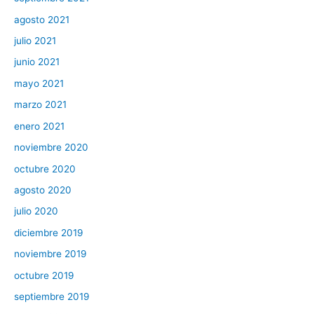
agosto 2021
julio 2021
junio 2021
mayo 2021
marzo 2021
enero 2021
noviembre 2020
octubre 2020
agosto 2020
julio 2020
diciembre 2019
noviembre 2019
octubre 2019
septiembre 2019