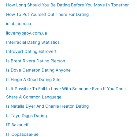
How Long Should You Be Dating Before You Move In Together
How To Put Yourself Out There For Dating
iclub.com.ua
ilovemybaby.com.ua
Interracial Dating Statistics
Introvert Dating Extrovert
Is Brent Rivera Dating Pierson
Is Dove Cameron Dating Anyone
Is Hinge A Good Dating Site
Is It Possible To Fall In Love With Someone Even If You Don't
Share A Common Language
Is Natalia Dyer And Charlie Heaton Dating
Is Taye Diggs Dating
IT Вакансії
IT Образование