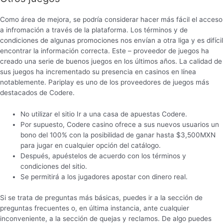
Como área de mejora, se podría considerar hacer más fácil el acceso
a infromación a través de la plataforma. Los términos y de
condiciones de algunas promociones nos envían a otra liga y es difícil
encontrar la información correcta. Este – proveedor de juegos ha
creado una serie de buenos juegos en los últimos años. La calidad de
sus juegos ha incrementado su presencia en casinos en línea
notablemente. Pariplay es uno de los proveedores de juegos más
destacados de Codere.
No utilizar el sitio Ir a una casa de apuestas Codere.
Por supuesto, Codere casino ofrece a sus nuevos usuarios un
bono del 100% con la posibilidad de ganar hasta $3,500MXN
para jugar en cualquier opción del catálogo.
Después, apuéstelos de acuerdo con los términos y
condiciones del sitio.
Se permitirá a los jugadores apostar con dinero real.
Si se trata de preguntas más básicas, puedes ir a la sección de
preguntas frecuentes o, en última instancia, ante cualquier
inconveniente, a la sección de quejas y reclamos. De algo puedes