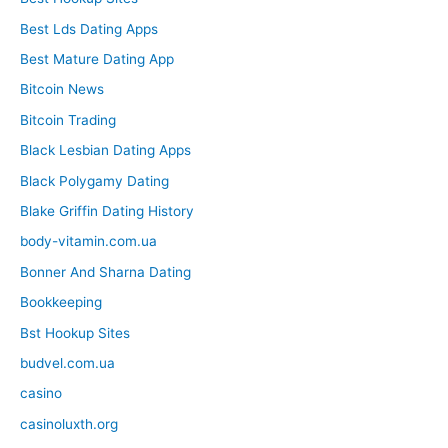
Best Lds Dating Apps
Best Mature Dating App
Bitcoin News
Bitcoin Trading
Black Lesbian Dating Apps
Black Polygamy Dating
Blake Griffin Dating History
body-vitamin.com.ua
Bonner And Sharna Dating
Bookkeeping
Bst Hookup Sites
budvel.com.ua
casino
casinoluxth.org