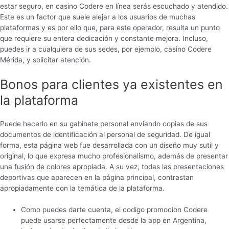
estar seguro, en casino Codere en línea serás escuchado y atendido.
Este es un factor que suele alejar a los usuarios de muchas
plataformas y es por ello que, para este operador, resulta un punto
que requiere su entera dedicación y constante mejora. Incluso,
puedes ir a cualquiera de sus sedes, por ejemplo, casino Codere
Mérida, y solicitar atención.
Bonos para clientes ya existentes en
la plataforma
Puede hacerlo en su gabinete personal enviando copias de sus
documentos de identificación al personal de seguridad. De igual
forma, esta página web fue desarrollada con un diseño muy sutil y
original, lo que expresa mucho profesionalismo, además de presentar
una fusión de colores apropiada. A su vez, todas las presentaciones
deportivas que aparecen en la página principal, contrastan
apropiadamente con la temática de la plataforma.
Como puedes darte cuenta, el codigo promocion Codere
puede usarse perfectamente desde la app en Argentina,