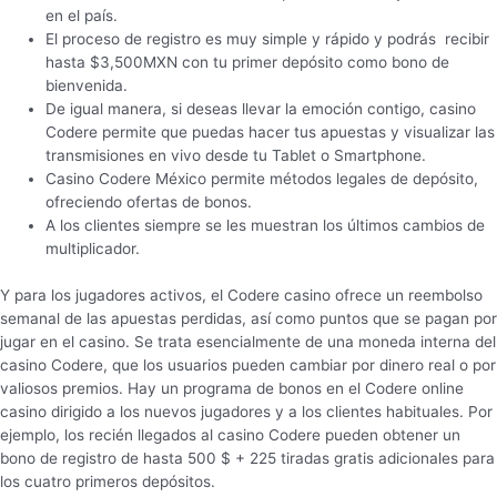
en el país.
El proceso de registro es muy simple y rápido y podrás recibir
hasta $3,500MXN con tu primer depósito como bono de
bienvenida.
De igual manera, si deseas llevar la emoción contigo, casino
Codere permite que puedas hacer tus apuestas y visualizar las
transmisiones en vivo desde tu Tablet o Smartphone.
Casino Codere México permite métodos legales de depósito,
ofreciendo ofertas de bonos.
A los clientes siempre se les muestran los últimos cambios de
multiplicador.
Y para los jugadores activos, el Codere casino ofrece un reembolso
semanal de las apuestas perdidas, así como puntos que se pagan por
jugar en el casino. Se trata esencialmente de una moneda interna del
casino Codere, que los usuarios pueden cambiar por dinero real o por
valiosos premios. Hay un programa de bonos en el Codere online
casino dirigido a los nuevos jugadores y a los clientes habituales. Por
ejemplo, los recién llegados al casino Codere pueden obtener un
bono de registro de hasta 500 $ + 225 tiradas gratis adicionales para
los cuatro primeros depósitos.