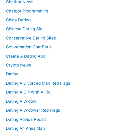
Chatbot News
Chatbot Programming
China Dating
Chinese Dating Site
Conservative Dating Sites
Conversation ChatBot's
Create A Dating App
Crypto News
Dating
Dating A Divorced Man Red Flags
Dating A Girl With A Kid
Dating A Widow
Dating A Widower Red Flags
Dating Advice Reddit
Dating An Aries Man