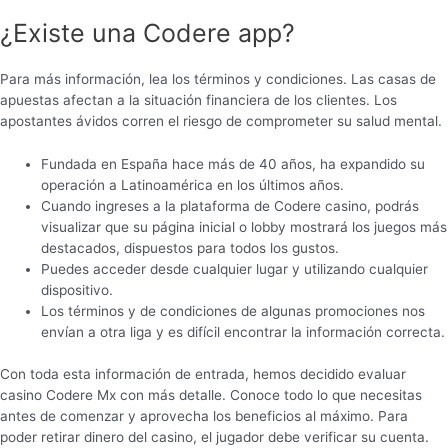
¿Existe una Codere app?
Para más información, lea los términos y condiciones. Las casas de
apuestas afectan a la situación financiera de los clientes. Los
apostantes ávidos corren el riesgo de comprometer su salud mental.
Fundada en España hace más de 40 años, ha expandido su
operación a Latinoamérica en los últimos años.
Cuando ingreses a la plataforma de Codere casino, podrás
visualizar que su página inicial o lobby mostrará los juegos más
destacados, dispuestos para todos los gustos.
Puedes acceder desde cualquier lugar y utilizando cualquier
dispositivo.
Los términos y de condiciones de algunas promociones nos
envían a otra liga y es difícil encontrar la información correcta.
Con toda esta información de entrada, hemos decidido evaluar
casino Codere Mx con más detalle. Conoce todo lo que necesitas
antes de comenzar y aprovecha los beneficios al máximo. Para
poder retirar dinero del casino, el jugador debe verificar su cuenta.