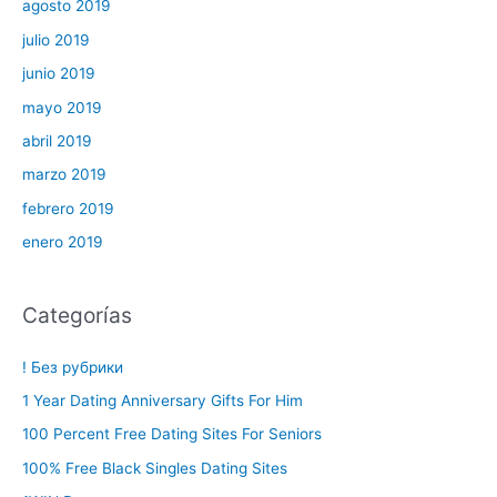
agosto 2019
julio 2019
junio 2019
mayo 2019
abril 2019
marzo 2019
febrero 2019
enero 2019
Categorías
! Без рубрики
1 Year Dating Anniversary Gifts For Him
100 Percent Free Dating Sites For Seniors
100% Free Black Singles Dating Sites