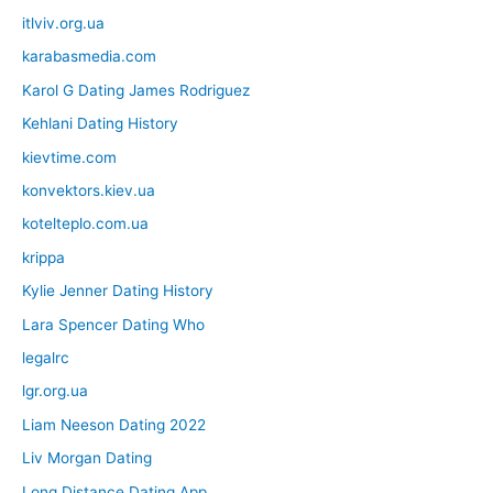
itlviv.org.ua
karabasmedia.com
Karol G Dating James Rodriguez
Kehlani Dating History
kievtime.com
konvektors.kiev.ua
kotelteplo.com.ua
krippa
Kylie Jenner Dating History
Lara Spencer Dating Who
legalrc
lgr.org.ua
Liam Neeson Dating 2022
Liv Morgan Dating
Long Distance Dating App