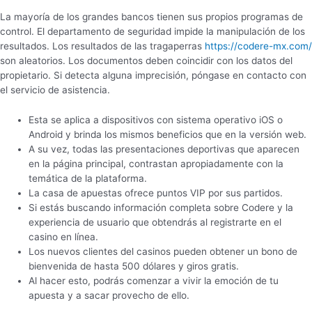
La mayoría de los grandes bancos tienen sus propios programas de
control. El departamento de seguridad impide la manipulación de los
resultados. Los resultados de las tragaperras
https://codere-mx.com/
son aleatorios. Los documentos deben coincidir con los datos del
propietario. Si detecta alguna imprecisión, póngase en contacto con
el servicio de asistencia.
Esta se aplica a dispositivos con sistema operativo iOS o
Android y brinda los mismos beneficios que en la versión web.
A su vez, todas las presentaciones deportivas que aparecen
en la página principal, contrastan apropiadamente con la
temática de la plataforma.
La casa de apuestas ofrece puntos VIP por sus partidos.
Si estás buscando información completa sobre Codere y la
experiencia de usuario que obtendrás al registrarte en el
casino en línea.
Los nuevos clientes del casinos pueden obtener un bono de
bienvenida de hasta 500 dólares y giros gratis.
Al hacer esto, podrás comenzar a vivir la emoción de tu
apuesta y a sacar provecho de ello.