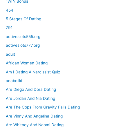
1WIN Bonus
454
5 Stages Of Dating
791
activeslots555.org
activeslots777.org
adult
African Women Dating
Am I Dating A Narcissist Quiz
anaboliki
Are Diego And Dora Dating
Are Jordan And Nia Dating
Are The Cops From Gravity Falls Dating
Are Vinny And Angelina Dating
Are Whitney And Naomi Dating