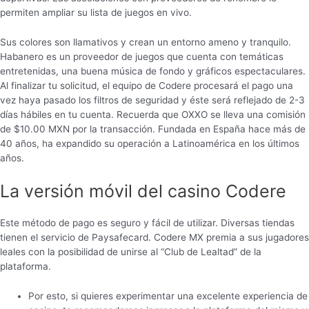
permiten ampliar su lista de juegos en vivo.
Sus colores son llamativos y crean un entorno ameno y tranquilo.
Habanero es un proveedor de juegos que cuenta con temáticas
entretenidas, una buena música de fondo y gráficos espectaculares.
Al finalizar tu solicitud, el equipo de Codere procesará el pago una
vez haya pasado los filtros de seguridad y éste será reflejado de 2-3
días hábiles en tu cuenta. Recuerda que OXXO se lleva una comisión
de $10.00 MXN por la transacción. Fundada en España hace más de
40 años, ha expandido su operación a Latinoamérica en los últimos
años.
La versión móvil del casino Codere
Este método de pago es seguro y fácil de utilizar. Diversas tiendas
tienen el servicio de Paysafecard. Codere MX premia a sus jugadores
leales con la posibilidad de unirse al “Club de Lealtad” de la
plataforma.
Por esto, si quieres experimentar una excelente experiencia de