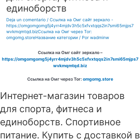
единоборств
Deja un comentario
/
Ссылка на Омг сайт зеркало -
https://omgomgomg5j4yrr4mjdv3h5c5xfvxtqqs2in7smi65mjps7
wvkmqmtqd.bizСсылка на Омг через Tor:
omgomg.storeНазвание категории
/ Por
wadminw
Ссылка на Омг сайт зеркало –
https://omgomgomg5j4yrr4mjdv3h5c5xfvxtqqs2in7smi65mjps7
wvkmqmtqd.biz
Ссылка на Омг через Tor:
omgomg.store
Интернет-магазин товаров
для спорта, фитнеса и
единоборств. Спортивное
питание. Купить с доставкой в