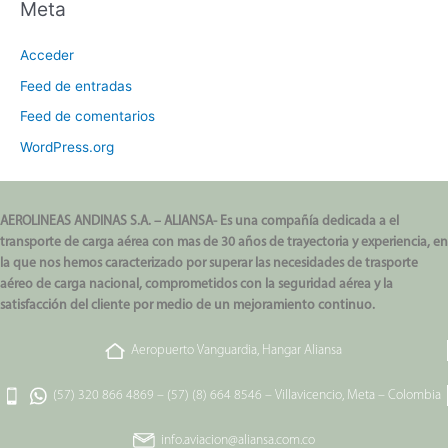
Meta
Acceder
Feed de entradas
Feed de comentarios
WordPress.org
AEROLINEAS ANDINAS S.A. – ALIANSA- Es una compañía dedicada a el
transporte de carga aérea con mas de 30 años de trayectoria y experiencia, en
la que nos hemos caracterizado por superar las necesidades de trasporte
aéreo de carga nacional, comprometidos con la seguridad aérea y la
satisfacción del cliente por medio de un mejoramiento continuo.
Aeropuerto Vanguardia, Hangar Aliansa
(57) 320 866 4869
–
(57) (8) 664 8546
–
Villavicencio, Meta – Colombia
info.aviacion@aliansa.com.co