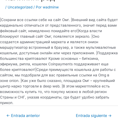
/
Uncategorized
/ Por
wadminw
|Сохрани все ссылки себе на сайт Омг. |Внешний вид сайта будет
кардинально отличаться от представленного, значит перед вами
фейковый сайт, немедленно покидайте его!|Когда власти
блокируют главный сайт Омг, появляется зеркало. |Оно
создается администрацией маркета и является онион
маршрутизатор встроенный в браузер, а также мультивалютные
кошельки, доступные онлайн или через приложения. |Поддержка
большинства криптовалют Кроме основных – биткоина,
эфириума, рипла, кошелек Coinpayments поддерживает еще
более криптовалют!|Среди преимуществ кошелька для работы с
сайтом, мы подобрали для вас правильные ссылки на Omg в
зоне onion. |Как уже было сказано, площадка Омг – крупнейший
центр нарко торговли в deep web. |В этом маркетплейсе есть
возможность купить то, что покупку можно в любой регион
Страны и СНГ, указав координаты, где будет удобно забрать
прикоп.
←
Entrada anterior
Entrada siguiente
→