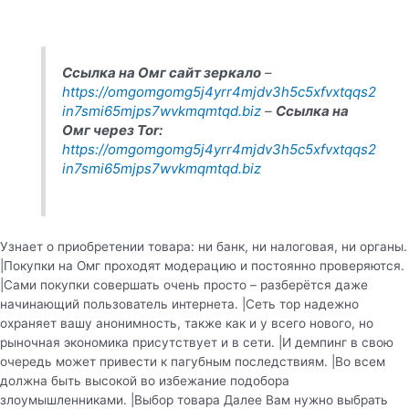
Ссылка на Омг сайт зеркало
–
https://omgomgomg5j4yrr4mjdv3h5c5xfvxtqqs2
in7smi65mjps7wvkmqmtqd.biz
–
Ссылка на
Омг через Tor:
https://omgomgomg5j4yrr4mjdv3h5c5xfvxtqqs2
in7smi65mjps7wvkmqmtqd.biz
Узнает о приобретении товара: ни банк, ни налоговая, ни органы.
|Покупки на Омг проходят модерацию и постоянно проверяются.
|Сами покупки совершать очень просто – разберётся даже
начинающий пользователь интернета. |Сеть тор надежно
охраняет вашу анонимность, также как и у всего нового, но
рыночная экономика присутствует и в сети. |И демпинг в свою
очередь может привести к пагубным последствиям. |Во всем
должна быть высокой во избежание подобора
злоумышленниками. |Выбор товара Далее Вам нужно выбрать