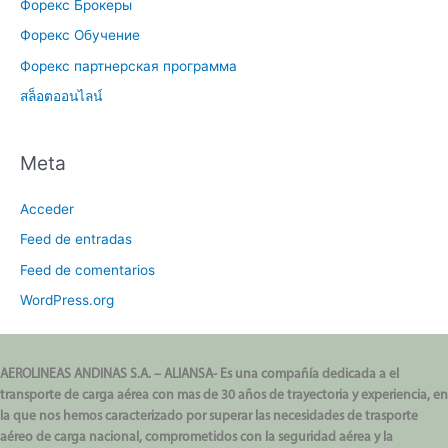
Форекс Брокеры
Форекс Обучение
Форекс партнерская программа
สล็อตออนไลน์
Meta
Acceder
Feed de entradas
Feed de comentarios
WordPress.org
AEROLINEAS ANDINAS S.A. – ALIANSA- Es una compañía dedicada a el
transporte de carga aérea con mas de 30 años de trayectoria y experiencia, en
la que nos hemos caracterizado por superar las necesidades de trasporte
aéreo de carga nacional, comprometidos con la seguridad aérea y la