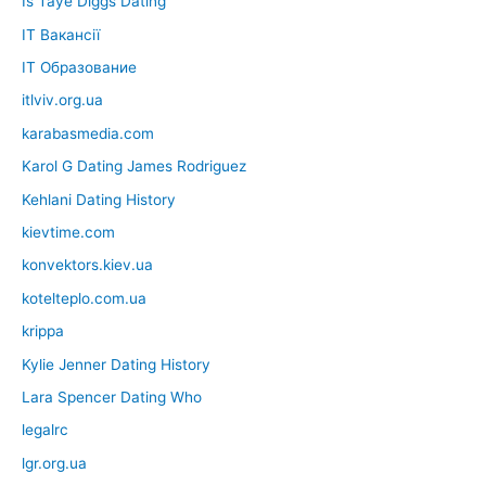
Is Taye Diggs Dating
IT Вакансії
IT Образование
itlviv.org.ua
karabasmedia.com
Karol G Dating James Rodriguez
Kehlani Dating History
kievtime.com
konvektors.kiev.ua
kotelteplo.com.ua
krippa
Kylie Jenner Dating History
Lara Spencer Dating Who
legalrc
lgr.org.ua