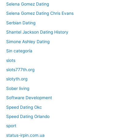
Selena Gomez Dating
Selena Gomez Dating Chris Evans
Serbian Dating
Shantel Jackson Dating History
Simone Ashley Dating
Sin categoría
slots
slots777th.org
slotyth.org
Sober living
Software Development
Speed Dating Okc
Speed Dating Orlando
sport
status-irpin.com.ua