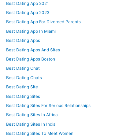
Best Dating App 2021
Best Dating App 2023
Best Dating App For Divorced Parents
Best Dating App In Miami
Best Dating Apps
Best Dating Apps And Sites
Best Dating Apps Boston
Best Dating Chat
Best Dating Chats
Best Dating Site
Best Dating Sites
Best Dating Sites For Serious Relationships
Best Dating Sites In Africa
Best Dating Sites In India
Best Dating Sites To Meet Women