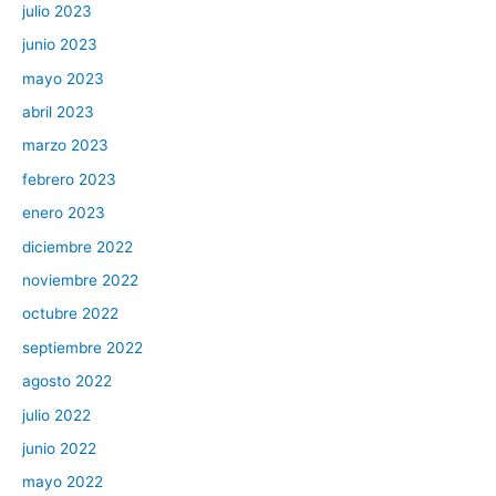
julio 2023
junio 2023
mayo 2023
abril 2023
marzo 2023
febrero 2023
enero 2023
diciembre 2022
noviembre 2022
octubre 2022
septiembre 2022
agosto 2022
julio 2022
junio 2022
mayo 2022