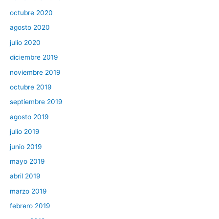
octubre 2020
agosto 2020
julio 2020
diciembre 2019
noviembre 2019
octubre 2019
septiembre 2019
agosto 2019
julio 2019
junio 2019
mayo 2019
abril 2019
marzo 2019
febrero 2019