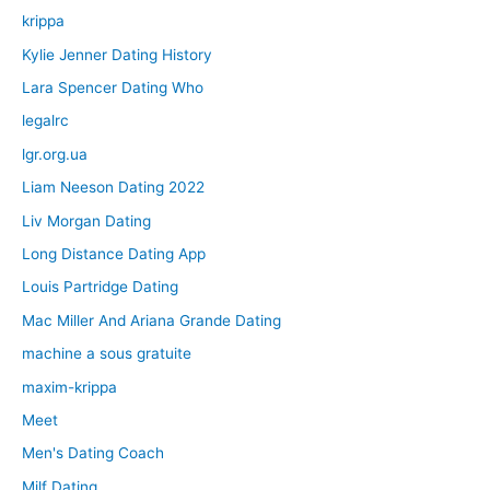
krippa
Kylie Jenner Dating History
Lara Spencer Dating Who
legalrc
lgr.org.ua
Liam Neeson Dating 2022
Liv Morgan Dating
Long Distance Dating App
Louis Partridge Dating
Mac Miller And Ariana Grande Dating
machine a sous gratuite
maxim-krippa
Meet
Men's Dating Coach
Milf Dating