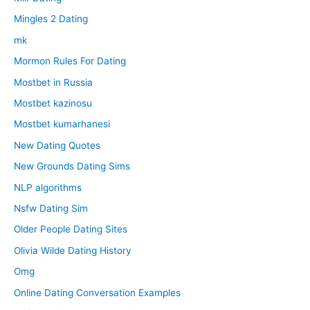
Mingles 2 Dating
mk
Mormon Rules For Dating
Mostbet in Russia
Mostbet kazinosu
Mostbet kumarhanesi
New Dating Quotes
New Grounds Dating Sims
NLP algorithms
Nsfw Dating Sim
Older People Dating Sites
Olivia Wilde Dating History
Omg
Online Dating Conversation Examples