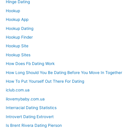
Hinge Dating
Hookup
Hookup App
Hookup Dating
Hookup Finder
Hookup Site
Hookup Sites
How Does Fb Dating Work
How Long Should You Be Dating Before You Move In Together
How To Put Yourself Out There For Dating
iclub.com.ua
ilovemybaby.com.ua
Interracial Dating Statistics
Introvert Dating Extrovert
Is Brent Rivera Dating Pierson