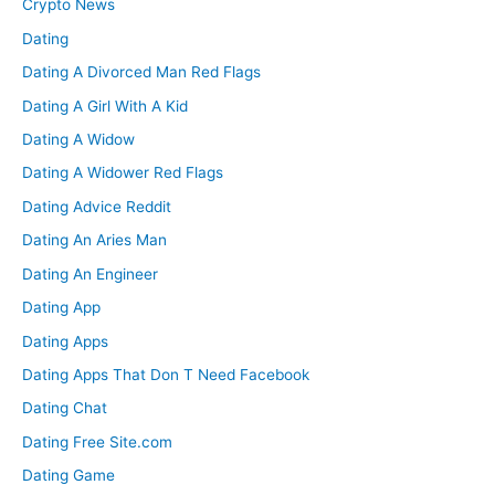
Crypto News
Dating
Dating A Divorced Man Red Flags
Dating A Girl With A Kid
Dating A Widow
Dating A Widower Red Flags
Dating Advice Reddit
Dating An Aries Man
Dating An Engineer
Dating App
Dating Apps
Dating Apps That Don T Need Facebook
Dating Chat
Dating Free Site.com
Dating Game