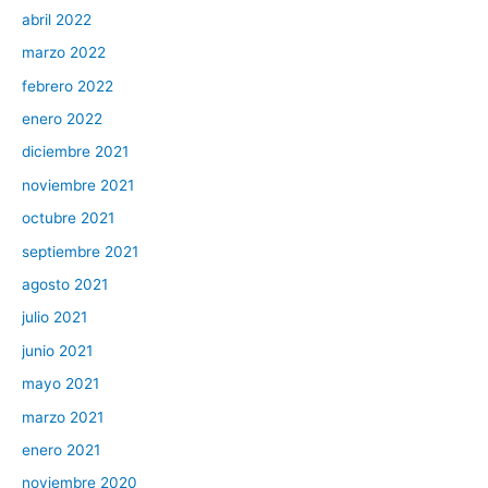
abril 2022
marzo 2022
febrero 2022
enero 2022
diciembre 2021
noviembre 2021
octubre 2021
septiembre 2021
agosto 2021
julio 2021
junio 2021
mayo 2021
marzo 2021
enero 2021
noviembre 2020