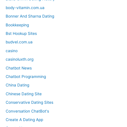
body-vitamin.com.ua
Bonner And Sharna Dating
Bookkeeping
Bst Hookup Sites
budvel.com.ua
casino
casinoluxth.org
Chatbot News
Chatbot Programming
China Dating
Chinese Dating Site
Conservative Dating Sites
Conversation ChatBot's
Create A Dating App