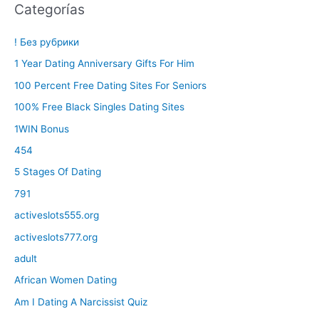
Categorías
! Без рубрики
1 Year Dating Anniversary Gifts For Him
100 Percent Free Dating Sites For Seniors
100% Free Black Singles Dating Sites
1WIN Bonus
454
5 Stages Of Dating
791
activeslots555.org
activeslots777.org
adult
African Women Dating
Am I Dating A Narcissist Quiz