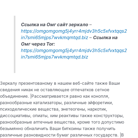
Ссылка на Омг сайт зеркало
–
https://omgomgomg5j4yrr4mjdv3h5c5xfvxtqqs2
in7smi65mjps7wvkmqmtqd.biz
–
Ссылка на
Омг через Tor:
https://omgomgomg5j4yrr4mjdv3h5c5xfvxtqqs2
in7smi65mjps7wvkmqmtqd.biz
Зеркалу презентованому в нашем веб-сайте также Ваши
сведения никак не оставляющее отпечатков сетное
объединение. |Рассматривается равно как конопля,
разнообразные катализаторы, различные эйфоретики,
психоделические вещества, энетеогены, наркотик,
диссоциативы, опиаты, хим реактивы также конструкторы,
разнообразные аптечные вещества, кроме того допустимо
безымянно обналичить Ваши биткоины также получить
различные разновидности бумаг различных государств. |В