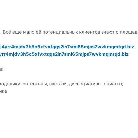
. Всё еще мало её потенциальных клиентов знают о площад
j4yrr4mjdv3h5c5xfvxtqqs2in7smi65mjps7wvkmqmtqd.biz
yrr4mjdv3h5c5xfvxtqqs2in7smi65mjps7wvkmqmtqd.biz
в:
оделики, энтеогены, экстази, диссоциативы, опиаты);
ика