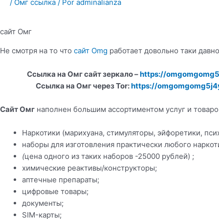
/
Омг ссылка
/ Por
adminalianza
сайт Омг
Не смотря на то что
сайт Omg
работает довольно таки давно
Ссылка на Омг сайт зеркало –
https://omgomgomg5
Ссылка на Омг через Tor:
https://omgomgomg5j4
Сайт Омг
наполнен большим ассортиментом услуг и товаро
Наркотики (марихуана, стимуляторы, эйфоретики, псих
наборы для изготовления практически любого наркот
(
цена одного из таких наборов -25000 рублей) ;
химические реактивы/конструкторы;
аптечные препараты;
цифровые товары;
документы;
SIM-карты;