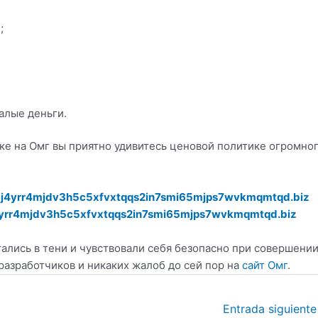
;
алые деньги.
ке на Омг вы приятно удивитесь ценовой политике огромно
j4yrr4mjdv3h5c5xfvxtqqs2in7smi65mjps7wvkmqmtqd.biz
yrr4mjdv3h5c5xfvxtqqs2in7smi65mjps7wvkmqmtqd.biz
ались в тени и чувствовали себя безопасно при совершени
разработчиков и никаких жалоб до сей пор на
сайт Омг
.
Entrada siguient