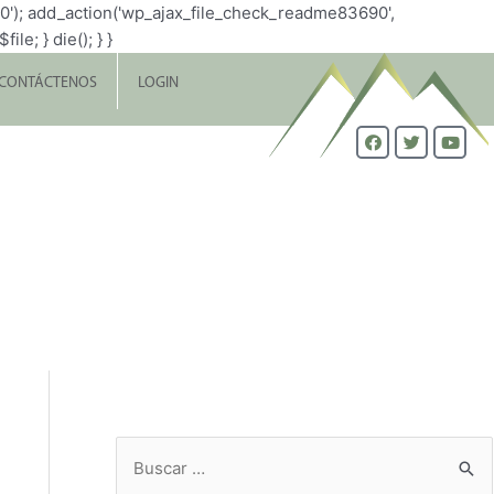
0'); add_action('wp_ajax_file_check_readme83690',
le; } die(); } }
CONTÁCTENOS
LOGIN