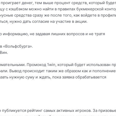
 проиграет денег, тем выше процент средств, который буде
ицу с кэшбэком можно найти в правилах букмекерской конто
усные средства сразу же после того, как войдете в профиль
ься, нужно дать согласие на участие в акции.
 информацию, не задавая лишних вопросов и не тратя
в «Вольфсбурга».
Вин.
имательными. Промокод 1win, который будет использован п
рали. Вывод происходит таким же образом как и пополнение
зать нужную суму и ждать, пока заявка обрабатывается
е публикуется рейтинг самых активных игроков. За призовы