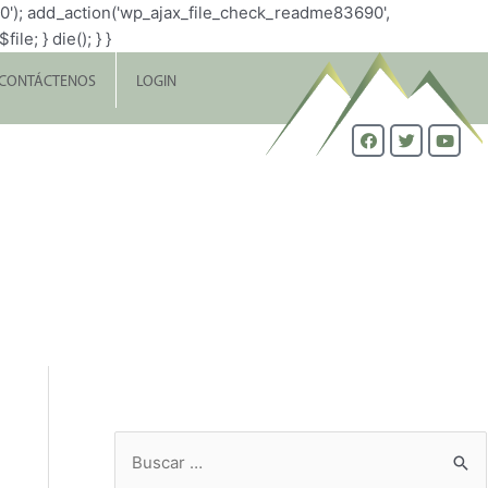
0'); add_action('wp_ajax_file_check_readme83690',
le; } die(); } }
CONTÁCTENOS
LOGIN
и