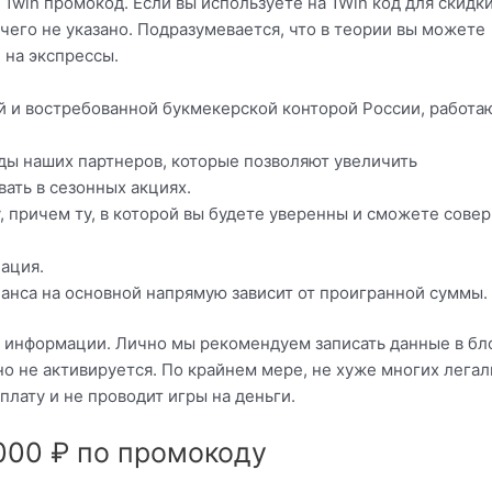
1win промокод. Если вы используете на 1Win код для скидк
чего не указано. Подразумевается, что в теории вы можете
 на экспрессы.
й и востребованной букмекерской конторой России, работ
ды наших партнеров, которые позволяют увеличить
ать в сезонных акциях.
, причем ту, в которой вы будете уверенны и сможете сове
нация.
анса на основной напрямую зависит от проигранной суммы.
й информации. Лично мы рекомендуем записать данные в бл
 не активируется. По крайнем мере, не хуже многих легал
плату и не проводит игры на деньги.
000 ₽ по промокоду