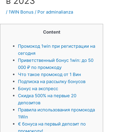
в 2023
/
1WIN Bonus
/ Por
adminalianza
Content
Промокод 1win при регистрации на
сегодня
Приветственный бонус 1win: до 50
000 ₽ по промокоду
Что такое промокод от 1 Вин
Подписка на рассылку бонусов
Бонус на экспресс
Скидка 500% на первые 20
депозитов
Правила использования промокода
1Win
€ бонуса на первый депозит по
промокоду!