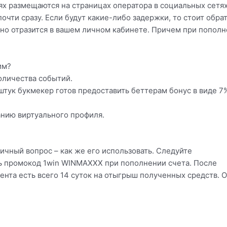
х размещаются на страницах оператора в социальных сетях
почти сразу. Если будут какие-либо задержки, то стоит обра
олжно отразится в вашем личном кабинете. Причем при попол
им?
оличества событий.
штук букмекер готов предоставить беттерам бонус в виде 7
анию виртуального профиля.
ичный вопрос – как же его использовать. Следуйте
ь промокод 1win WINMAXXX при пополнении счета. После
ента есть всего 14 суток на отыгрыш полученных средств. 