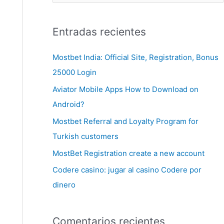
Entradas recientes
Mostbet India: Official Site, Registration, Bonus
25000 Login
Aviator Mobile Apps How to Download on
Android?
Mostbet Referral and Loyalty Program for
Turkish customers
MostBet Registration create a new account
Codere casino: jugar al casino Codere por
dinero
Comentarios recientes