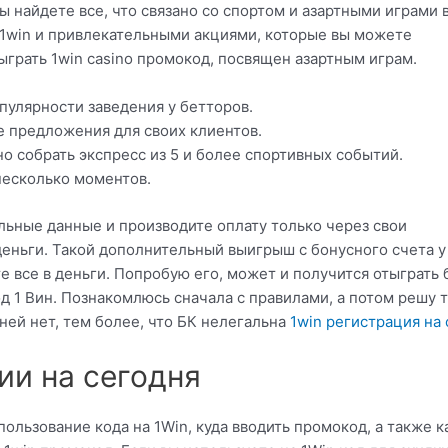
 вы найдете все, что связано со спортом и азартными играми 
 1win и привлекательными акциями, которые вы можете
ыграть 1win casino промокод, посвящен азартным играм.
пулярности заведения у бетторов.
е предложения для своих клиентов.
о собрать экспресс из 5 и более спортивных событий.
несколько моментов.
ьные данные и производите оплату только через свои
еньги. Такой дополнительный выигрыш с бонусного счета у
те все в деньги. Попробую его, может и получится отыграть 
од 1 Вин. Познакомлюсь сначала с правилами, а потом решу 
 ней нет, тем более, что БК нелегальна
1win регистрация на 
ии на сегодня
ользование кода на 1Win, куда вводить промокод, а также к