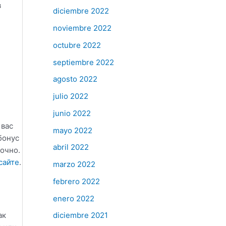
в
diciembre 2022
noviembre 2022
octubre 2022
septiembre 2022
agosto 2022
julio 2022
junio 2022
 вас
mayo 2022
бонус
abril 2022
точно.
сайте
.
marzo 2022
febrero 2022
enero 2022
ак
diciembre 2021