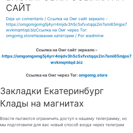
САЙТ
Deja un comentario
/
Ссылка на Омг сайт зеркало -
https://omgomgomg5j4yrr4mjdv3h5c5xfvxtqqs2in7smi65mjps7
wvkmqmtqd.bizСсылка на Омг через Tor:
omgomg.storeНазвание категории
/ Por
wadminw
Ссылка на Омг сайт зеркало –
https://omgomgomg5j4yrr4mjdv3h5c5xfvxtqqs2in7smi65mjps7
wvkmqmtqd.biz
Ссылка на Омг через Tor:
omgomg.store
Закладки Екатеринбург
Клады на магнитах
Власти пытаются ограничить доступ к нашему телеграмму, но
мы подготовили для вас новый способ входа через телеграм