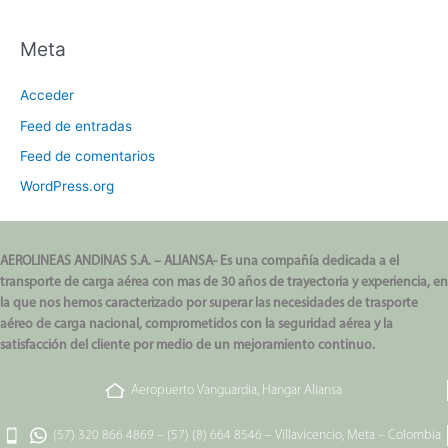
Meta
Acceder
Feed de entradas
Feed de comentarios
WordPress.org
AEROLINEAS ANDINAS S.A. – ALIANSA- Es una compañía dedicada a el
transporte de carga aérea con mas de 30 años de trayectoria y experiencia, en
la que nos hemos caracterizado por superar las necesidades de trasporte
aéreo de carga nacional, comprometidos con la seguridad aérea y la
satisfacción del cliente por medio de un mejoramiento continuo.
Aeropuerto Vanguardia, Hangar Aliansa
(57) 320 866 4869
–
(57) (8) 664 8546
–
Villavicencio, Meta – Colombia