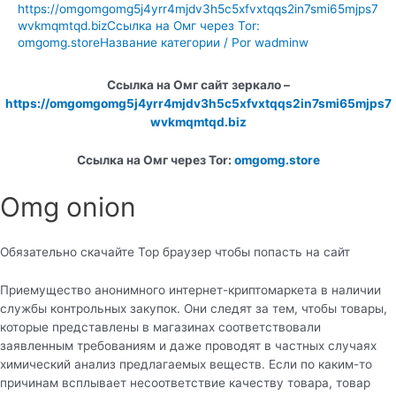
https://omgomgomg5j4yrr4mjdv3h5c5xfvxtqqs2in7smi65mjps7
wvkmqmtqd.bizСсылка на Омг через Tor:
omgomg.storeНазвание категории
/ Por
wadminw
Ссылка на Омг сайт зеркало –
https://omgomgomg5j4yrr4mjdv3h5c5xfvxtqqs2in7smi65mjps7
wvkmqmtqd.biz
Ссылка на Омг через Tor:
omgomg.store
Omg onion
Обязательно скачайте Тор браузер чтобы попасть на сайт
Приемущество анонимного интернет-криптомаркета в наличии
службы контрольных закупок. Они следят за тем, чтобы товары,
которые представлены в магазинах соответствовали
заявленным требованиям и даже проводят в частных случаях
химический анализ предлагаемых веществ. Если по каким-то
причинам всплывает несоответствие качеству товара, товар