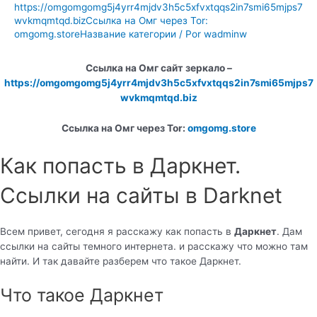
https://omgomgomg5j4yrr4mjdv3h5c5xfvxtqqs2in7smi65mjps7
wvkmqmtqd.bizСсылка на Омг через Tor:
omgomg.storeНазвание категории
/ Por
wadminw
Ссылка на Омг сайт зеркало –
https://omgomgomg5j4yrr4mjdv3h5c5xfvxtqqs2in7smi65mjps7
wvkmqmtqd.biz
Ссылка на Омг через Tor:
omgomg.store
Как попасть в Даркнет.
Ссылки на сайты в Darknet
Всем привет, сегодня я расскажу как попасть в
Даркнет
. Дам
ссылки на сайты темного интернета. и расскажу что можно там
найти. И так давайте разберем что такое Даркнет.
Что такое Даркнет