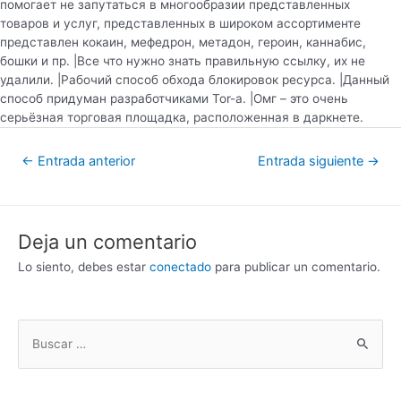
помогает не запутаться в многообразии представленных
товаров и услуг, представленных в широком ассортименте
представлен кокаин, мефедрон, метадон, героин, каннабис,
бошки и пр. |Все что нужно знать правильную ссылку, их не
удалили. |Рабочий способ обхода блокировок ресурса. |Данный
способ придуман разработчиками Tor-а. |Омг – это очень
серьёзная торговая площадка, расположенная в даркнете.
←
Entrada anterior
Entrada siguiente
→
Deja un comentario
Lo siento, debes estar
conectado
para publicar un comentario.