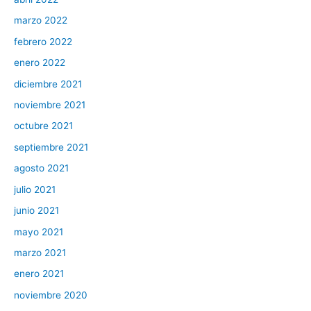
marzo 2022
febrero 2022
enero 2022
diciembre 2021
noviembre 2021
octubre 2021
septiembre 2021
agosto 2021
julio 2021
junio 2021
mayo 2021
marzo 2021
enero 2021
noviembre 2020