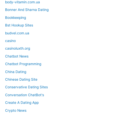
body-vitamin.com.ua
Bonner And Sharna Dating
Bookkeeping
Bst Hookup Sites
budvel.com.ua
casino
casinoluxth.org
Chatbot News
Chatbot Programming
China Dating
Chinese Dating Site
Conservative Dating Sites
Conversation ChatBot's
Create A Dating App
Crypto News