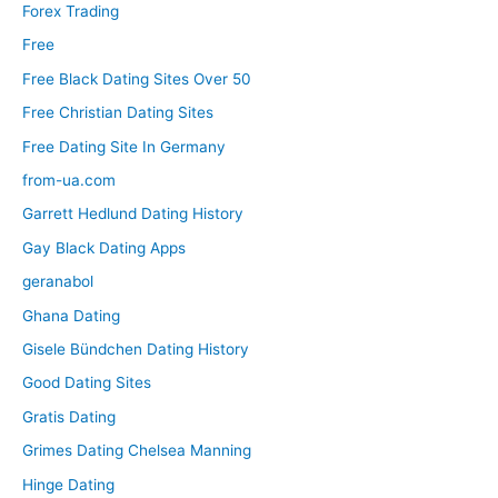
Forex Trading
Free
Free Black Dating Sites Over 50
Free Christian Dating Sites
Free Dating Site In Germany
from-ua.com
Garrett Hedlund Dating History
Gay Black Dating Apps
geranabol
Ghana Dating
Gisele Bündchen Dating History
Good Dating Sites
Gratis Dating
Grimes Dating Chelsea Manning
Hinge Dating