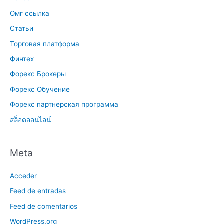
Омг ссылка
Статьи
Торговая платформа
Финтех
Форекс Брокеры
Форекс Обучение
Форекс партнерская программа
สล็อตออนไลน์
Meta
Acceder
Feed de entradas
Feed de comentarios
WordPress.org