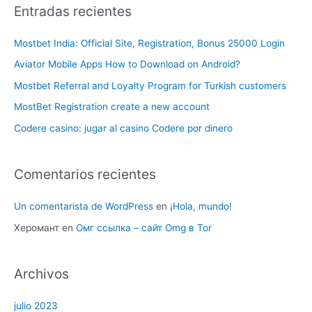
Entradas recientes
Mostbet India: Official Site, Registration, Bonus 25000 Login
Aviator Mobile Apps How to Download on Android?
Mostbet Referral and Loyalty Program for Turkish customers
MostBet Registration create a new account
Codere casino: jugar al casino Codere por dinero
Comentarios recientes
Un comentarista de WordPress
en
¡Hola, mundo!
Херомант
en
Омг ссылка – сайт Omg в Tor
Archivos
julio 2023