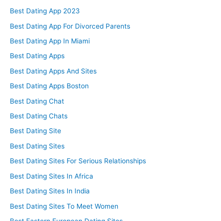
Best Dating App 2023
Best Dating App For Divorced Parents
Best Dating App In Miami
Best Dating Apps
Best Dating Apps And Sites
Best Dating Apps Boston
Best Dating Chat
Best Dating Chats
Best Dating Site
Best Dating Sites
Best Dating Sites For Serious Relationships
Best Dating Sites In Africa
Best Dating Sites In India
Best Dating Sites To Meet Women
Best Eastern European Dating Sites