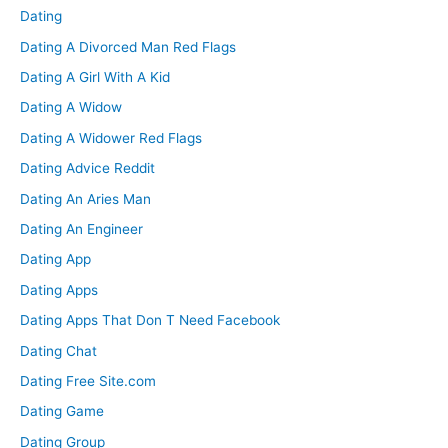
Dating
Dating A Divorced Man Red Flags
Dating A Girl With A Kid
Dating A Widow
Dating A Widower Red Flags
Dating Advice Reddit
Dating An Aries Man
Dating An Engineer
Dating App
Dating Apps
Dating Apps That Don T Need Facebook
Dating Chat
Dating Free Site.com
Dating Game
Dating Group