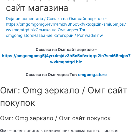
сайт магазина
Deja un comentario
/
Ссылка на Омг сайт зеркало -
https://omgomgomg5j4yrr4mjdv3h5c5xfvxtqqs2in7smi65mjps7
wvkmqmtqd.bizСсылка на Омг через Tor:
omgomg.storeНазвание категории
/ Por
wadminw
Ссылка на Омг сайт зеркало –
https://omgomgomg5j4yrr4mjdv3h5c5xfvxtqqs2in7smi65mjps7
wvkmqmtqd.biz
Ссылка на Омг через Tor:
omgomg.store
Омг: Omg зеркало / Омг сайт
покупок
Омг: Omg зеркало / Омг сайт покупок
Омг
– представитель лидирующих даркмаркетов, широкая