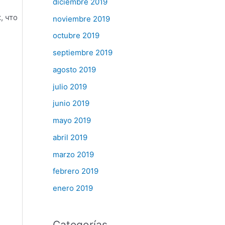
diciembre 2019
, что
noviembre 2019
octubre 2019
septiembre 2019
agosto 2019
julio 2019
junio 2019
mayo 2019
abril 2019
marzo 2019
febrero 2019
enero 2019
Categorías