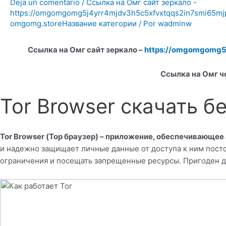
Deja un comentario
/
Ссылка на Омг сайт зеркало -
https://omgomgomg5j4yrr4mjdv3h5c5xfvxtqqs2in7smi65mj
omgomg.storeНазвание категории
/ Por
wadminw
Ссылка на Омг сайт зеркало –
https://omgomgomg5
Ссылка на Омг ч
Tor Browser скачать б
Tor Browser (Тор браузер) – приложение, обеспечивающее 
и надежно защищает личные данные от доступа к ним пост
ограничения и посещать запрещенные ресурсы. Пригоден д