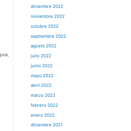
diciembre 2022
noviembre 2022
octubre 2022
septiembre 2022
agosto 2022
ров,
julio 2022
junio 2022
mayo 2022
abril 2022
marzo 2022
febrero 2022
enero 2022
diciembre 2021